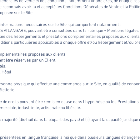
s Générales de Vente et des conditions, notamment financières, de chaque rés
e reconnais avoir lu et accepté les Conditions Générales de Vente et la Politi
oposée sur le Site.
s informations nécessaires sur le Site, qui comportent notamment :
AS ATLANGARE, pouvant être consultées dans la rubrique « Mentions légales 
ielles des hébergements et prestations complémentaires proposés aux clients
ditions particulières applicables à chaque offre et/ou hébergement et/ou pre
omplémentaires proposés aux clients,
 être réservés par un Client,
tés,
l’Hôtel
personne physique qui effectue une commande sur le Site, en qualité de conso
tellerie.
e de droits pouvant être remis en cause dans l’hypothèse où les Prestations 
erciale, industrielle, artisanale ou libérale.
 la majorité (dix-huit dans la plupart des pays) et (ii) ayant la capacité juridiq
t présentées en langue française, ainsi que dans plusieurs langues étrangère