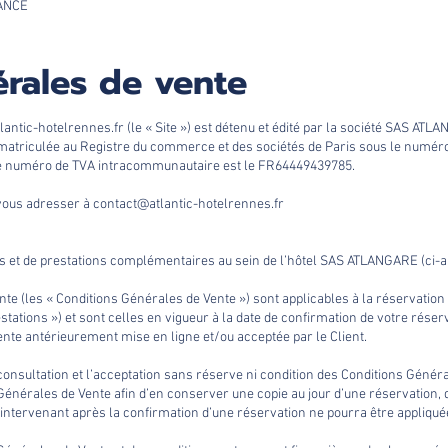
RANCE
rales de vente
antic-hotelrennes.fr
(le « Site ») est détenu et édité par la société SAS ATL
matriculée au Registre du commerce et des sociétés de Paris sous le numéro 4
 le numéro de TVA intracommunautaire est le FR64449439785.
 vous adresser à contact@atlantic-hotelrennes.fr
 et de prestations complémentaires au sein de l’hôtel SAS ATLANGARE (ci-apr
nte (les « Conditions Générales de Vente ») sont applicables à la réservatio
tations ») et sont celles en vigueur à la date de confirmation de votre réserv
nte antérieurement mise en ligne et/ou acceptée par le Client.
a consultation et l’acceptation sans réserve ni condition des Conditions Géné
énérales de Vente afin d’en conserver une copie au jour d’une réservation, d
intervenant après la confirmation d’une réservation ne pourra être appliquée