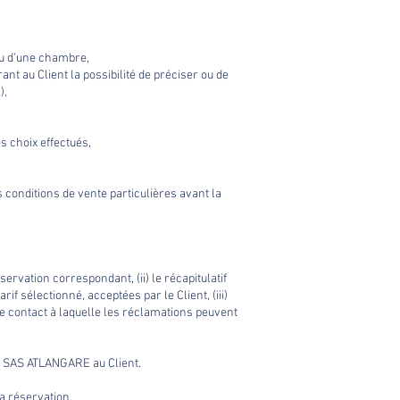
 ou d’une chambre,
ant au Client la possibilité de préciser ou de
),
es choix effectués,
s conditions de vente particulières avant la
ervation correspondant, (ii) le récapitulatif
f sélectionné, acceptées par le Client, (iii)
de contact à laquelle les réclamations peuvent
ar SAS ATLANGARE au Client.
a réservation.