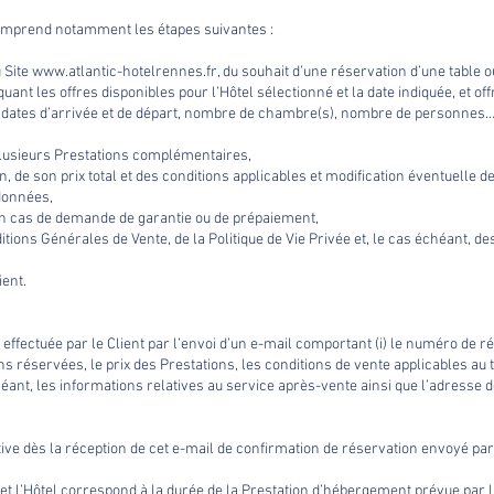
 comprend notamment les étapes suivantes :
du Site www.atlantic-hotelrennes.fr, du souhait d’une réservation d’une table
ant les offres disponibles pour l’Hôtel sélectionné et la date indiquée, et offr
 (dates d’arrivée et de départ, nombre de chambre(s), nombre de personnes…
 plusieurs Prestations complémentaires,
ion, de son prix total et des conditions applicables et modification éventuelle d
rdonnées,
en cas de demande de garantie ou de prépaiement,
itions Générales de Vente, de la Politique de Vie Privée et, le cas échéant, de
ient.
 effectuée par le Client par l’envoi d’un e-mail comportant (i) le numéro de rés
 réservées, le prix des Prestations, les conditions de vente applicables au tari
éant, les informations relatives au service après-vente ainsi que l’adresse 
itive dès la réception de cet e-mail de confirmation de réservation envoyé p
t et l’Hôtel correspond à la durée de la Prestation d’hébergement prévue par l