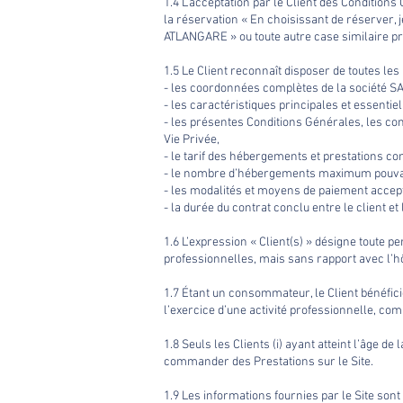
1.4 L’acceptation par le Client des Condition
la réservation « En choisissant de réserver, j
ATLANGARE » ou toute autre case similaire pr
1.5 Le Client reconnaît disposer de toutes le
- les coordonnées complètes de la société S
- les caractéristiques principales et essent
- les présentes Conditions Générales, les con
Vie Privée,
- le tarif des hébergements et prestations c
- le nombre d’hébergements maximum pouvant
- les modalités et moyens de paiement accep
- la durée du contrat conclu entre le client et 
1.6 L’expression « Client(s) » désigne toute 
professionnelles, mais sans rapport avec l’hô
1.7 Étant un consommateur, le Client bénéfici
l’exercice d’une activité professionnelle, comm
1.8 Seuls les Clients (i) ayant atteint l’âge de
commander des Prestations sur le Site.
1.9 Les informations fournies par le Site son