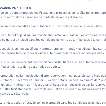
VATION PAR LE CLIENT
 Code de la consommation, les Prestations proposées sur le Site ne permettent 
 la consommation en matière de contrats de vente à distance.
récisent les modalités d’annulation et/ou de modification de la réservation.
vent faire l’objet d’aucune modification et/ou annulation. Les sommes versé
ce qui sera indiqué dans les conditions de vente du tarif portées à la connai
t possible, un lien spécifique « annuler une commande » est disponible sur la
il fournie lors de la réservation et le numéro de réservation indiqué dans l
ur le Site comportent des conditions particulières sur l’annulation et la modi
figurant dans la fiche descriptive de l’offre.
 l’annulation ou la modification d’une réservation n’est possible sans frais 
n Octobre / Décembre / Janvier / Février / Mars; un délai minimum de 7 jour
; un délai minimum de 14 jours avant l’heure d’arrivée prévue par la réservat
ne : -10% tarif standard). Pour toute annulation survenant avant, la somme t
ment de la réservation.
te, la réservation effectuée doit être annulée dans les conditions précitées et