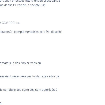
ervation effectuée intervient en procédant à
que de Vie Privée de la société SAS
/ CGV / CGU »,
,
station(s) complémentaires et la Politique de
mmateur, à des fins privées ou
seraient réservées par lui dans le cadre de
ue de conclure des contrats, sont autorisés à
s.