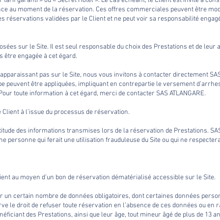
rif garanti » ou « Secret Hotel ». Le cas échéant, le Client est invité à cons
sance au moment de la réservation. Ces offres commerciales peuvent être m
 réservations validées par le Client et ne peut voir sa responsabilité engagée
osées sur le Site. Il est seul responsable du choix des Prestations et de leur 
 être engagée à cet égard.
’apparaissant pas sur le Site, nous vous invitons à contacter directement S
e peuvent être appliquées, impliquant en contrepartie le versement d’arrhes p
. Pour toute information à cet égard, merci de contacter SAS ATLANGARE.
 Client à l’issue du processus de réservation.
exactitude des informations transmises lors de la réservation de Prestations. 
e personne qui ferait une utilisation frauduleuse du Site ou qui ne respecte
lient au moyen d’un bon de réservation dématérialisé accessible sur le Site.
urnir un certain nombre de données obligatoires, dont certaines données pers
 le droit de refuser toute réservation en l’absence de ces données ou en ra
éficiant des Prestations, ainsi que leur âge, tout mineur âgé de plus de 13 