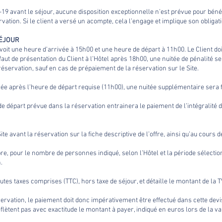
19 avant le séjour, aucune disposition exceptionnelle n’est prévue pour bénéf
tion. Si le client a versé un acompte, cela l’engage et implique son obligatio
SÉJOUR
évoit une heure d’arrivée à 15h00 et une heure de départ à 11h00. Le Client do
éfaut de présentation du Client à l’Hôtel après 18h00, une nuitée de pénalité 
éservation, sauf en cas de prépaiement de la réservation sur le Site.
ée après l’heure de départ requise (11h00), une nuitée supplémentaire sera fac
 de départ prévue dans la réservation entrainera le paiement de l’intégralité 
ite avant la réservation sur la fiche descriptive de l’offre, ainsi qu’au cours d
re, pour le nombre de personnes indiqué, selon l’Hôtel et la période sélect
.
utes taxes comprises (TTC), hors taxe de séjour, et détaille le montant de la T
servation, le paiement doit donc impérativement être effectué dans cette devis
flètent pas avec exactitude le montant à payer, indiqué en euros lors de la val